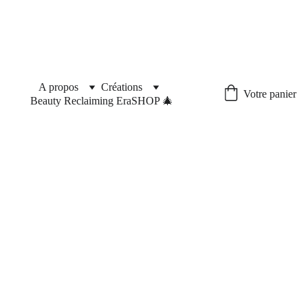
🎁 La boutique reste ouverte durant les fêtes🎁 Livraison 
offerte en France hexagonale à partir de 50 euros d'achat.
A propos
Créations
Votre panier
Beauty Reclaiming Era
SHOP 🎄
Pourquoi je 