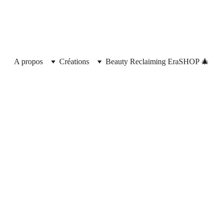
rte durant les fêtes🎁 Livraison offerte en France hexagonale à p
A propos
Créations
Beauty Reclaiming Era
SHOP 🎄
Sham
3/22/2021
1 min temps de lecture